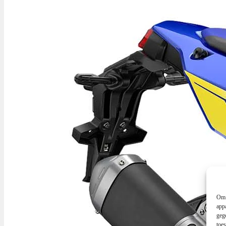
Om 
app
geg
toe