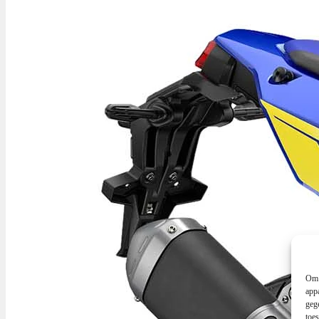
Om 
app
geg
toe