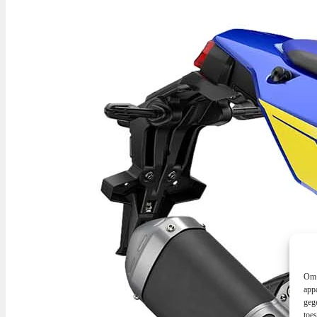
Om 
app
geg
toe