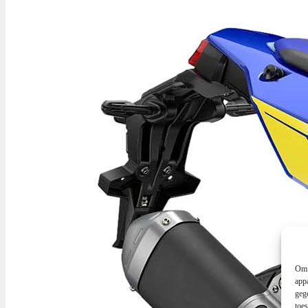
Om 
app
geg
toe