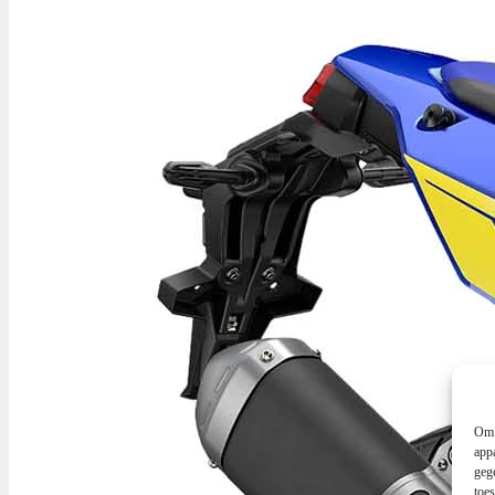
Om 
app
geg
toe